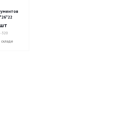
рументов
*26*22
/шт
1-320
а складе