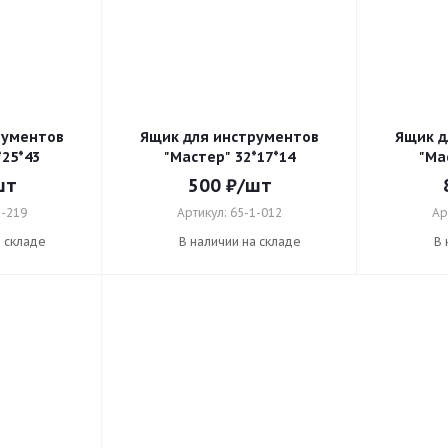
рументов
Ящик для инструментов
Ящик д
*25*43
"Мастер" 32*17*14
"Ма
шт
500
₽
/шт
1-219
Артикул: 65-1-012
Ар
а складе
В наличии на складе
В 