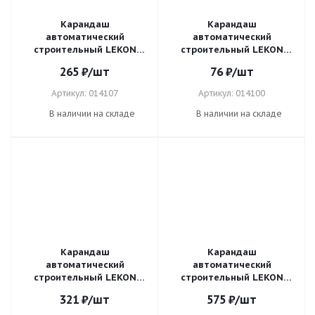
Карандаш
Карандаш
автоматический
автоматический
строительный LEKON
строительный LEKON
CONTUR с чехлом-
LINER стержень
265
₽
/шт
76
₽
/шт
станцией стержень 2,8мм
0,9*1,8мм,черный 014100
Черный 014107
Артикул: 014107
Артикул: 014100
В наличии на складе
В наличии на складе
Карандаш
Карандаш
автоматический
автоматический
строительный LEKON
строительный LEKON
SPUTNIK с чехлом-
SPUTNIK с чехлом-
321
₽
/шт
575
₽
/шт
станцией стержень 2,8мм
станцией стержень 2,8мм