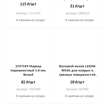
0,5/2 мм
115
₽
/шт
31
₽
/шт
Артикул: 13-0-055
Артикул: 1600110
В наличии на складе
В наличии на складе
2397389 Маркер
Восковой мелок LEKON
перманентный 3.0 мм,
WOSK для мокрых и
белый
грязных поверхностей
черный 12/144/1440
82
₽
/шт
28
₽
/шт
014780
Артикул: 2397389
Артикул: 014780
В наличии на складе
В наличии на складе