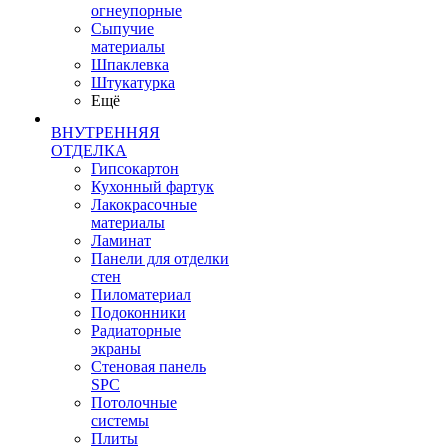
огнеупорные
Сыпучие
материалы
Шпаклевка
Штукатурка
Ещё
ВНУТРЕННЯЯ
ОТДЕЛКА
Гипсокартон
Кухонный фартук
Лакокрасочные
материалы
Ламинат
Панели для отделки
стен
Пиломатериал
Подоконники
Радиаторные
экраны
Стеновая панель
SPC
Потолочные
системы
Плиты