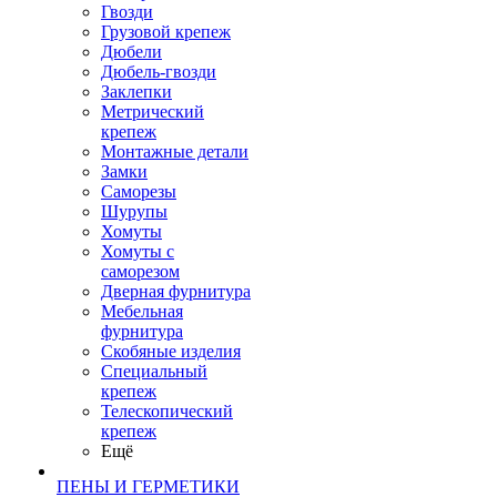
Гвозди
Грузовой крепеж
Дюбели
Дюбель-гвозди
Заклепки
Метрический
крепеж
Монтажные детали
Замки
Саморезы
Шурупы
Хомуты
Хомуты с
саморезом
Дверная фурнитура
Мебельная
фурнитура
Скобяные изделия
Специальный
крепеж
Телескопический
крепеж
Ещё
ПЕНЫ И ГЕРМЕТИКИ