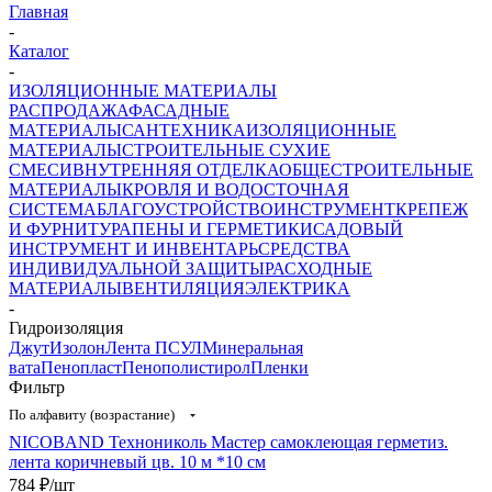
Главная
-
Каталог
-
ИЗОЛЯЦИОННЫЕ МАТЕРИАЛЫ
РАСПРОДАЖА
ФАСАДНЫЕ
МАТЕРИАЛЫ
САНТЕХНИКА
ИЗОЛЯЦИОННЫЕ
МАТЕРИАЛЫ
СТРОИТЕЛЬНЫЕ СУХИЕ
СМЕСИ
ВНУТРЕННЯЯ ОТДЕЛКА
ОБЩЕСТРОИТЕЛЬНЫЕ
МАТЕРИАЛЫ
КРОВЛЯ И ВОДОСТОЧНАЯ
СИСТЕМА
БЛАГОУСТРОЙСТВО
ИНСТРУМЕНТ
КРЕПЕЖ
И ФУРНИТУРА
ПЕНЫ И ГЕРМЕТИКИ
САДОВЫЙ
ИНСТРУМЕНТ И ИНВЕНТАРЬ
СРЕДСТВА
ИНДИВИДУАЛЬНОЙ ЗАЩИТЫ
РАСХОДНЫЕ
МАТЕРИАЛЫ
ВЕНТИЛЯЦИЯ
ЭЛЕКТРИКА
-
Гидроизоляция
Джут
Изолон
Лента ПСУЛ
Минеральная
вата
Пенопласт
Пенополистирол
Пленки
Фильтр
По алфавиту (возрастание)
NICOBAND Технониколь Мастер самоклеющая герметиз.
лента коричневый цв. 10 м *10 см
784
₽
/шт