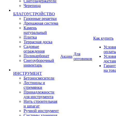
Снегозадержатели
Черепица
БЛАГОУСТРОЙСТВО
Газонные решетки
Дренажная система
Камень
натуральный
Плитка
Как купить
Террасная доска
Садовые
Услови
ограждения
оплат
Для
Поликарбонат
Акции
Услови
оптовиков
Снегоуборочный
достав
инвентарь
Гарант
на тов
ИНСТРУМЕНТ
Бетоносмесители
Лестницы и
стремянки
Принадлежности
для инструмента
Нить строительная
и шпагат
Ручной инструмент
Системы хранения