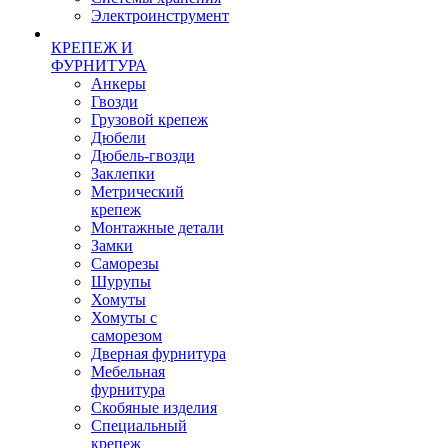
Электроинструмент
КРЕПЕЖ И
ФУРНИТУРА
Анкеры
Гвозди
Грузовой крепеж
Дюбели
Дюбель-гвозди
Заклепки
Метрический
крепеж
Монтажные детали
Замки
Саморезы
Шурупы
Хомуты
Хомуты с
саморезом
Дверная фурнитура
Мебельная
фурнитура
Скобяные изделия
Специальный
крепеж