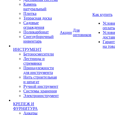
Камень
натуральный
Плитка
Как купить
Террасная доска
Садовые
Услови
ограждения
оплат
Для
Поликарбонат
Акции
Услови
оптовиков
Снегоуборочный
достав
инвентарь
Гарант
на тов
ИНСТРУМЕНТ
Бетоносмесители
Лестницы и
стремянки
Принадлежности
для инструмента
Нить строительная
и шпагат
Ручной инструмент
Системы хранения
Электроинструмент
КРЕПЕЖ И
ФУРНИТУРА
Анкеры