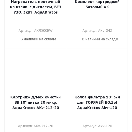
Нагреватель проточный
Комплект картриджей
на излив, с дисплеем, БЕЗ
Базовый AK
УЗО, 3кВт, AquAKratos
Артикул: AK9500ЕW
Артикул: Akv-042
В наличии на складе
В наличии на складе
Картридж д/мех очистки
Колба фильтра 10" 3/4
ВВ 10" нитка 20 микр.
для ГОРЯЧЕЙ ВОДЫ
AquaKratos AKv-212-20
AquaKratos Akv-120
Артикул: AKv-212-20
Артикул: Akv-120