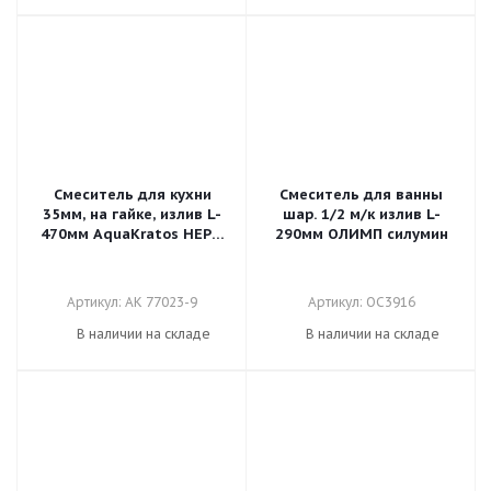
Смеситель для кухни
Смеситель для ванны
35мм, на гайке, излив L-
шар. 1/2 м/к излив L-
470мм AquaKratos НЕРЖ
290мм ОЛИМП силумин
гибкий излив, б/п.
Оружейная сталь
Артикул: AK 77023-9
Артикул: ОС3916
В наличии на складе
В наличии на складе