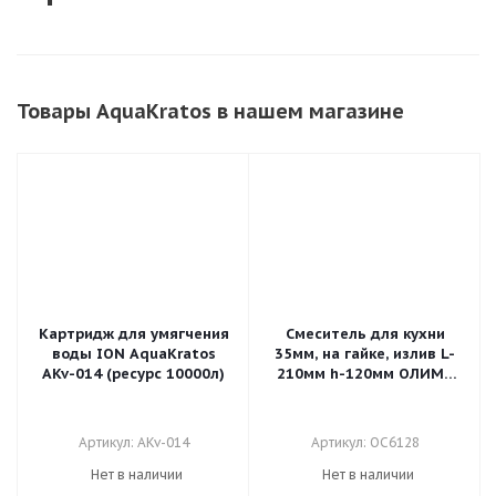
Товары AquaKratos в нашем магазине
Картридж для умягчения
Смеситель для кухни
воды ION AquaKratos
35мм, на гайке, излив L-
AKv-014 (ресурс 10000л)
210мм h-120мм ОЛИМП
силумин, б/п
Артикул: AKv-014
Артикул: ОС6128
Нет в наличии
Нет в наличии